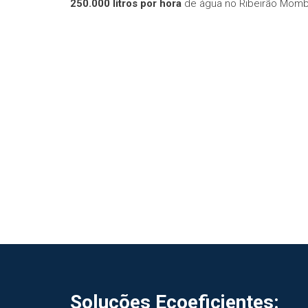
250.000 litros por hora
de água no Ribeirão Momb
Soluções Ecoeficientes: