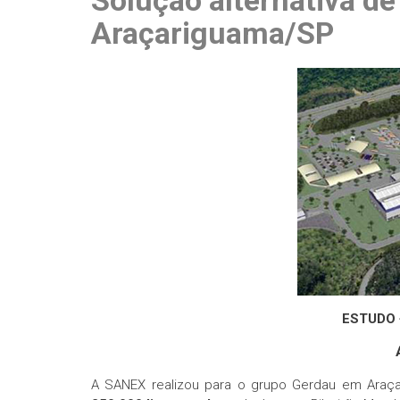
Solução alternativa d
Araçariguama/SP
Cases
Contato
ESTUDO 
A SANEX realizou para o grupo Gerdau em Araça