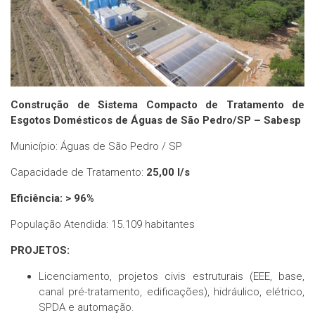
Conheça a Sanex
Modelos de Negócio
Soluções Ecoeficientes
Cases
Construção de Sistema Compacto de Tratamento de
Esgotos Domésticos de Águas de São Pedro/SP – Sabesp
Contato
Município: Águas de São Pedro / SP
Capacidade de Tratamento:
25,00 l/s
Eficiência: > 96%
População Atendida: 15.109 habitantes
PROJETOS:
Licenciamento, projetos civis estruturais (EEE, base,
canal pré-tratamento, edificações), hidráulico, elétrico,
SPDA e automação.