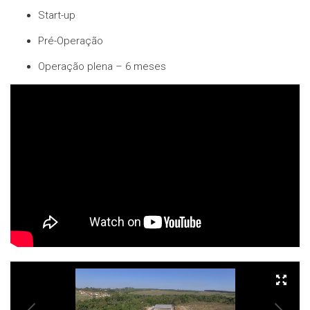
Start-up
Pré-Operação
Operação plena – 6 meses