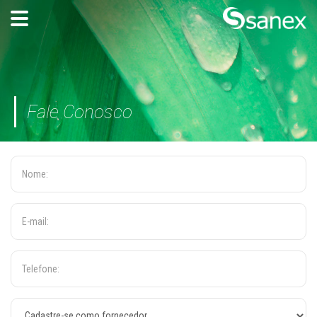
Fale Conosco
Inicío
Conheça a Sanex
Modelos de Negócio
Soluções Ecoeficientes
Cases
Contato