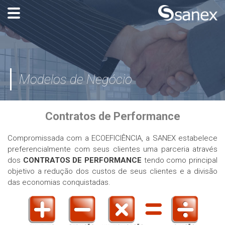
Modelos de Negócio
Contratos de Performance
Inicío
Compromissada com a ECOEFICIÊNCIA, a SANEX estabelece
Conheça a Sanex
preferencialmente com seus clientes uma parceria através
dos
CONTRATOS DE PERFORMANCE
tendo como principal
Modelos de Negócio
objetivo a redução dos custos de seus clientes e a divisão
das economias conquistadas.
Soluções Ecoeficientes
Cases