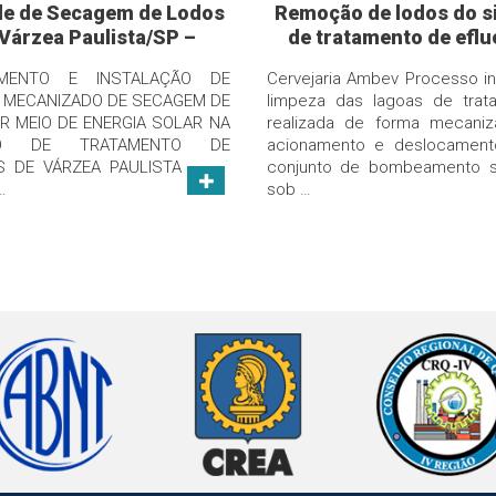
de de Secagem de Lodos
Remoção de lodos do s
Várzea Paulista/SP –
de tratamento de eflu
Sabesp
industriais em Cachoe
IMENTO E INSTALAÇÃO DE
Cervejaria Ambev Processo in
Macacú/RJ
 MECANIZADO DE SECAGEM DE
limpeza das lagoas de trat
R MEIO DE ENERGIA SOLAR NA
realizada de forma mecaniz
ÃO DE TRATAMENTO DE
acionamento e deslocamen
 DE VÁRZEA PAULISTA/SP O
conjunto de bombeamento 
…
sob …