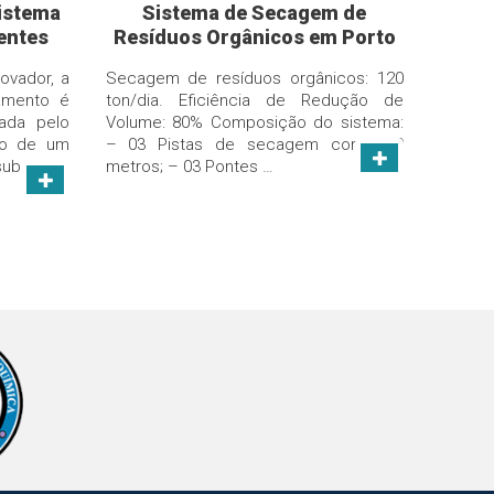
istema
Sistema de Secagem de
entes
Resíduos Orgânicos em Porto
ira do
Feliz/SP
ovador, a
Secagem de resíduos orgânicos: 120
amento é
ton/dia. Eficiência de Redução de
ada pelo
Volume: 80% Composição do sistema:
to de um
– 03 Pistas de secagem com 250
submerso
metros; – 03 Pontes …