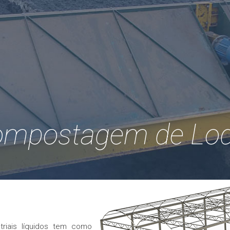
ompostagem de Lo
triais líquidos tem como