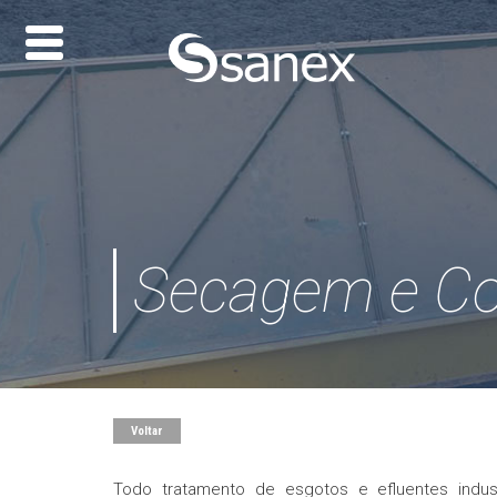
Secagem e C
Voltar
Todo tratamento de esgotos e efluentes indus