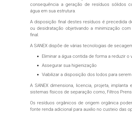
consequência a geração de resíduos sólidos c
água em sua estrutura.
Inicío
A disposição final destes resíduos é precedida
Conheça a Sanex
ou desidratação objetivando a minimização com
final.
Modelos de Negócio
A SANEX dispõe de várias tecnologias de secagem 
Soluções Ecoeficientes
Eliminar a água contida de forma a reduzir 
Assegurar sua higienização
Cases
Viabilizar a disposição dos lodos para sere
Contato
A SANEX dimensiona, licencia, projeta, implan
sistemas físicos de separação como, Filtros Pren
Os resíduos orgânicos de origem orgânica pode
fonte renda adicional para auxilio no custeio das 