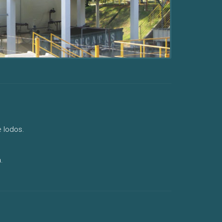
e lodos.
.